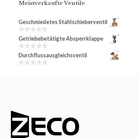
Meistverkaufte Ventile
Geschmiedetes Stahlschieberventil
0
Getriebebetätigte Absperrklappe
v
o
n
0
Durchflussausgleichsventil
5
v
o
n
0
5
v
o
n
5