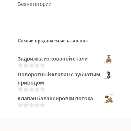
Без категории
Самые продаваемые клапаны
Задвижка из кованой стали
0
Поворотный клапан с зубчатым
и
приводом
з
5
0
Клапан балансировки потока
и
з
5
0
и
з
5