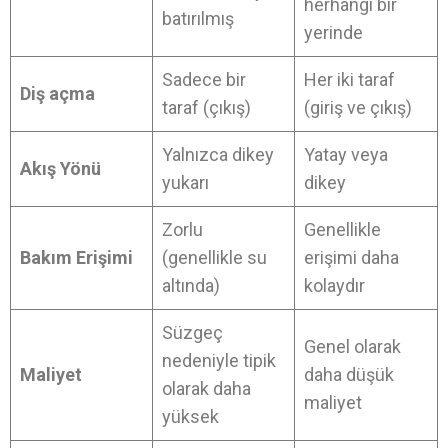
herhangi bir
batırılmış
yerinde
Sadece bir
Her iki taraf
Diş açma
taraf (çıkış)
(giriş ve çıkış)
Yalnızca dikey
Yatay veya
Akış Yönü
yukarı
dikey
Zorlu
Genellikle
Bakım Erişimi
(genellikle su
erişimi daha
altında)
kolaydır
Süzgeç
Genel olarak
nedeniyle tipik
Maliyet
daha düşük
olarak daha
maliyet
yüksek