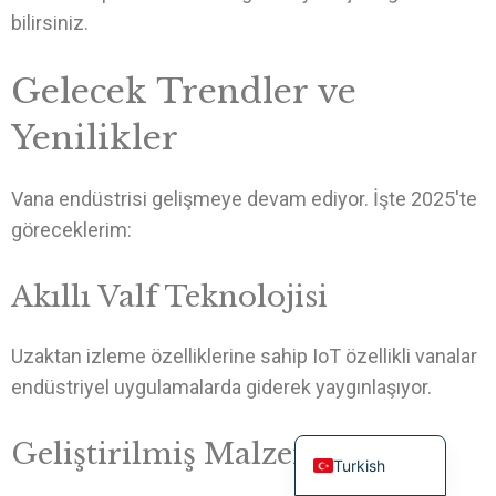
bilirsiniz.
Gelecek Trendler ve
Yenilikler
Vana endüstrisi gelişmeye devam ediyor. İşte 2025'te
göreceklerim:
Portuguese
Russian
Akıllı Valf Teknolojisi
French
Uzaktan izleme özelliklerine sahip IoT özellikli vanalar
Spanish
endüstriyel uygulamalarda giderek yaygınlaşıyor.
German
English
Geliştirilmiş Malzemeler
Turkish