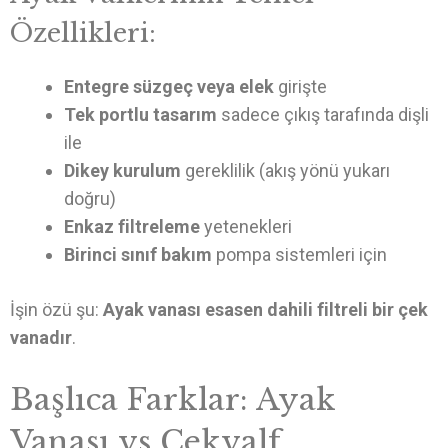
Özellikleri:
Entegre süzgeç veya elek
girişte
Tek portlu tasarım
sadece çıkış tarafında dişli
ile
Dikey kurulum
gereklilik (akış yönü yukarı
doğru)
Enkaz filtreleme
yetenekleri
Birinci sınıf bakım
pompa sistemleri için
İşin özü şu:
Ayak vanası esasen dahili filtreli bir çek
vanadır
.
Başlıca Farklar: Ayak
Vanası vs Çekvalf