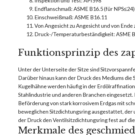
Inspektion und Test: API598
Endflanschmaß: ASME B16.5 (für NPS≤24)
Einschweißmaß: ASME B16.11
Von Angesicht zu Angesicht und von Ende
Druck-/Temperaturbeständigkeit: ASME 
Funktionsprinzip des za
Unter der Unterseite der Sitze sind Sitzvorspannf
Darüber hinaus kann der Druck des Mediums die Si
Kugelhähne werden häufig in der Erdölraffinatio
Stahlindustrie und anderen Branchen eingesetzt.
Beförderung von stark korrosivem Erdgas mit sch
beweglichen Sitzdichtungsring ausgestattet, der
der Druck den Ventilsitzdichtungsring fest auf di
Merkmale des geschmied