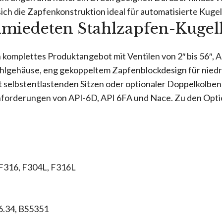
ich die Zapfenkonstruktion ideal für automatisierte Ku
chmiedeten Stahlzapfen-Kuge
omplettes Produktangebot mit Ventilen von 2″ bis 56″,
hlgehäuse, eng gekoppeltem Zapfenblockdesign für nie
t selbstentlastenden Sitzen oder optionaler Doppelkolbe
die Anforderungen von API-6D, API 6FA und Nace. Zu den O
 F316, F304L, F316L
6.34, BS5351