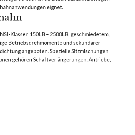
gelhahnanwendungen eignet.
lhahn
 ANSI-Klassen 150LB – 2500LB, geschmiedetem,
drige Betriebsdrehmomente und sekundärer
ndichtung angeboten. Spezielle Sitzmischungen
ptionen gehören Schaftverlängerungen, Antriebe,