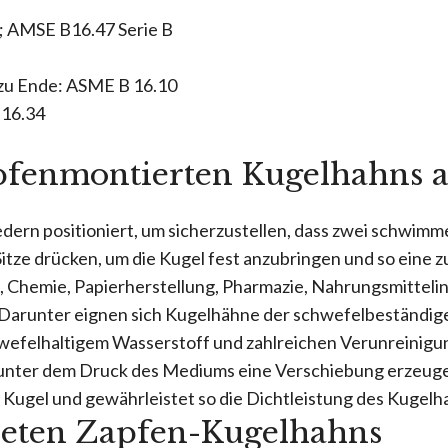
; AMSE B16.47 Serie B
 zu Ende: ASME B 16.10
B16.34
pfenmontierten Kugelhahns 
edern positioniert, um sicherzustellen, dass zwei schwimm
tze drücken, um die Kugel fest anzubringen und so eine z
n, Chemie, Papierherstellung, Pharmazie, Nahrungsmitteli
 Darunter eignen sich Kugelhähne der schwefelbeständigen
wefelhaltigem Wasserstoff und zahlreichen Verunreinigu
 unter dem Druck des Mediums eine Verschiebung erzeuge
e Kugel und gewährleistet so die Dichtleistung des Kugelh
eten Zapfen-Kugelhahns