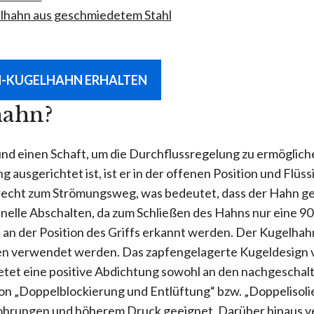
lhahn aus geschmiedetem Stahl
N-KUGELHAHN ERHALTEN
hahn?
d einen Schaft, um die Durchflussregelung zu ermöglichen
g ausgerichtet ist, ist er in der offenen Position und Flü
echt zum Strömungsweg, was bedeutet, dass der Hahn gesch
nelle Abschalten, da zum Schließen des Hahns nur eine 9
an der Position des Griffs erkannt werden. Der Kugelhahn
 verwendet werden. Das zapfengelagerte Kugeldesign ve
etet eine positive Abdichtung sowohl an den nachgeschalt
on „Doppelblockierung und Entlüftung“ bzw. „Doppelisol
Bohrungen und höherem Druck geeignet. Darüber hinaus v