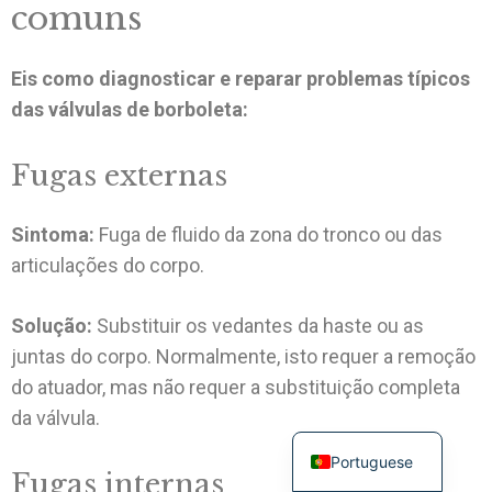
comuns
Eis como diagnosticar e reparar problemas típicos
das válvulas de borboleta:
Fugas externas
Sintoma:
Fuga de fluido da zona do tronco ou das
Turkish
articulações do corpo.
Russian
French
Solução:
Substituir os vedantes da haste ou as
Spanish
juntas do corpo. Normalmente, isto requer a remoção
do atuador, mas não requer a substituição completa
German
da válvula.
English
Portuguese
Fugas internas