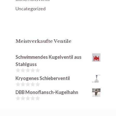
Uncategorized
Meistverkaufte Ventile
Schwimmendes Kugelventil aus
Stahlguss
0
Kryogenes Schieberventil
v
o
n
0
DBB Monoflansch-Kugelhahn
5
v
o
n
0
5
v
o