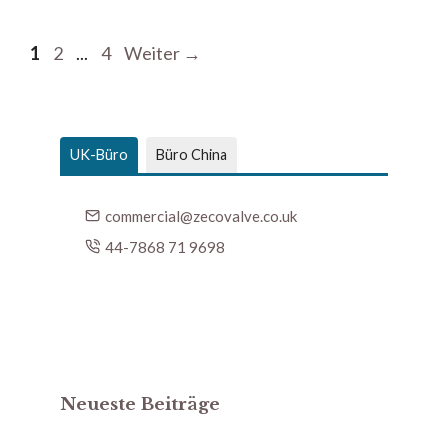
1
2
...
4
Weiter
→
UK-Büro
Büro China
commercial@zecovalve.co.uk
44-7868 71 9698
Neueste Beiträge