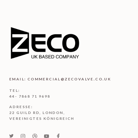
n
5
EMAIL: COMMERCIAL@ZECOVALVE.CO.UK
TEL:
44- 7868 71 9698
ADRESSE:
22 GUILD RD, LONDON,
VEREINIGTES KÖNIGREICH