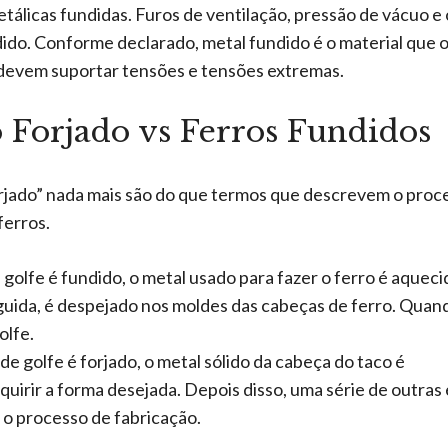
tálicas fundidas. Furos de ventilação, pressão de vácuo e
do. Conforme declarado, metal fundido é o material que 
e devem suportar tensões e tensões extremas.
o Forjado vs Ferros Fundidos
forjado” nada mais são do que termos que descrevem o proc
ferros.
olfe é fundido, o metal usado para fazer o ferro é aqueci
eguida, é despejado nos moldes das cabeças de ferro. Quan
olfe.
 golfe é forjado, o metal sólido da cabeça do taco é
uirir a forma desejada. Depois disso, uma série de outras
 o processo de fabricação.