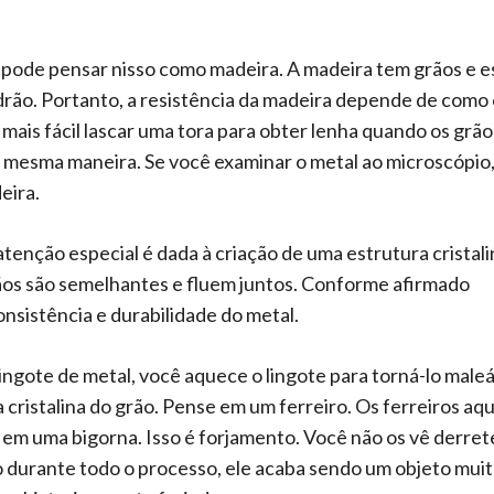
ê pode pensar nisso como madeira. A madeira tem grãos e e
rão. Portanto, a resistência da madeira depende de como
mais fácil lascar uma tora para obter lenha quando os grão
a mesma maneira. Se você examinar o metal ao microscópio,
eira.
tenção especial é dada à criação de uma estrutura cristali
ãos são semelhantes e fluem juntos. Conforme afirmado
onsistência e durabilidade do metal.
lingote de metal, você aquece o lingote para torná-lo maleá
a cristalina do grão. Pense em um ferreiro. Os ferreiros a
 em uma bigorna. Isso é forjamento. Você não os vê derre
o durante todo o processo, ele acaba sendo um objeto muit