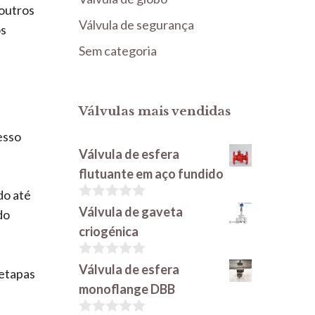
 outros
Válvula de segurança
os
Sem categoria
Válvulas mais vendidas
esso
Válvula de esfera
flutuante em aço fundido
do até
0
Válvula de gaveta
do
e
criogénica
m
5
0
Válvula de esfera
 etapas
e
monoflange DBB
m
5