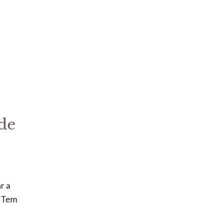
 de
r a
. Tem