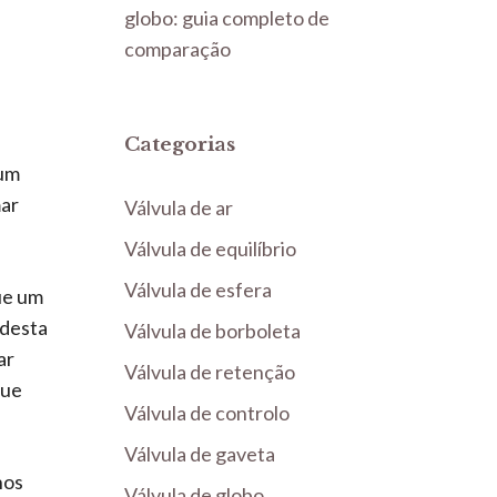
globo: guia completo de
comparação
Categorias
 um
mar
Válvula de ar
Válvula de equilíbrio
Válvula de esfera
que um
 desta
Válvula de borboleta
ar
Válvula de retenção
que
Válvula de controlo
Válvula de gaveta
nos
Válvula de globo