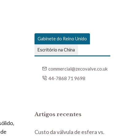
Gabinete do Reino Unido
Escritório na China
commercial@zecovalve.co.uk
44-7868 71 9698
Artigos recentes
ólido,
 de
Custo da válvula de esfera vs.