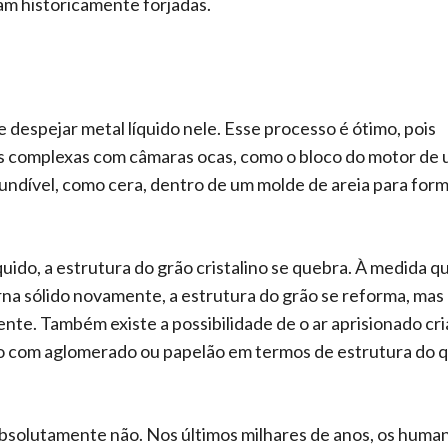
ram historicamente forjadas.
 despejar metal líquido nele. Esse processo é ótimo, pois
ças complexas com câmaras ocas, como o bloco do motor de
fundível, como cera, dentro de um molde de areia para for
quido, a estrutura do grão cristalino se quebra. À medida 
rna sólido novamente, a estrutura do grão se reforma, mas
ente. Também existe a possibilidade de o ar aprisionado cri
do com aglomerado ou papelão em termos de estrutura do 
 Absolutamente não. Nos últimos milhares de anos, os huma