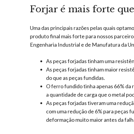
Forjar é mais forte que
Uma das principais razões pelas quais optamo
produto final mais forte para nossos parcei
Engenharia Industrial e de Manufatura da Un
As peças forjadas tinham uma resistê
As peças forjadas tinham maior resistê
do que as peças fundidas.
O ferro fundido tinha apenas 66% da 
a quantidade de carga que o metal po
As peças forjadas tiveram uma reduçã
com uma redução de 6% para peças fun
deformação muito maior antes da falh